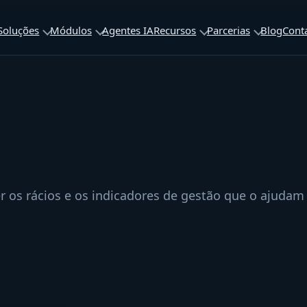
Soluções
Módulos
Agentes IA
Recursos
Parcerias
Blog
Cont
er os rácios e os indicadores de gestão que o ajuda