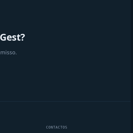
eGest?
omisso.
CONTACTOS