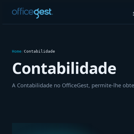
Saltar
para
o
conteúdo
Home
/
Contabilidade
Contabilidade
A Contabilidade no OfficeGest, permite-lhe obt